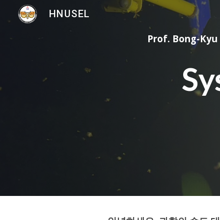
HNUSEL
Sk
Prof. Bong-Kyu
Sy