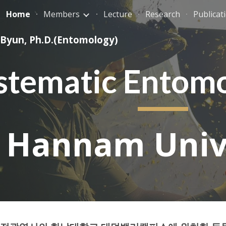
Home
Members
Lecture
Research
Publicat
ip to main content
Skip to navigat
 Byun, Ph.D.(Entomology)
stematic Entomo
Hannam Univ