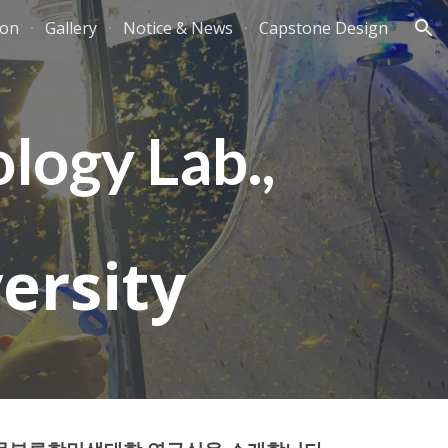
ion
Gallery
Notice & News
Capstone Design
ion
logy Lab.,
ersity